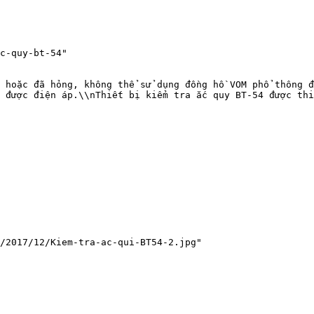
c-quy-bt-54"

 hoặc đã hỏng, không thể sử dụng đồng hồ VOM phổ thông đ
 được điện áp.\\nThiết bị kiểm tra ắc quy BT-54 được thi
/2017/12/Kiem-tra-ac-qui-BT54-2.jpg"
