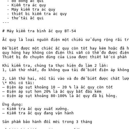
  - đo dòng ắc qui

  - Kiểm tra ác quy

  - Máy kiểm tra ác quy

  - thiết bi kiểm tra ác quy

  - thử tải ắc qui

---

# Máy kiểm tra bình ắc quy BT-54

Ắc quy là loại nguồn điện một chiều sử dụng rộng rãi tr
Để biết được một chiếc ắc quy còn tốt hay kém hoặc đã h
quy hỏng hay không còn điện thì vẫn có thể đo được điện
Thiết bị đo chuyên dùng của Lioa được thiết kế có phần 
Khi kiểm tra, chúng ta thực hiện đo làm 2 lần:

1, Lần thứ nhất, đo không qua tải để biết điện áp không
2, Lần thứ hai, nối tải vào và đo để biết được chất lượ
\* Khi có tải:

– Điện áp sụt khoảng 10 – 20 % là ắc quy còn tốt

– Điện áp sụt hơn 20% là ắc quy bắt đầu kém

– Điện áp sụt khoảng 80-100% là ắc quy đã bị hỏng.

Ứng dụng:

– Kiểm tra ắc quy xuất xưởng.

– Kiểm tra ắc quy đang vận hành

Sản phẩm bảo hành đổi mới trong 3 tháng
