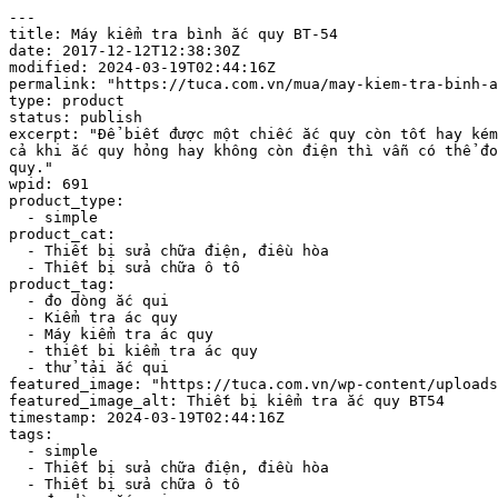
---

title: Máy kiểm tra bình ắc quy BT-54

date: 2017-12-12T12:38:30Z

modified: 2024-03-19T02:44:16Z

permalink: "https://tuca.com.vn/mua/may-kiem-tra-binh-a
type: product

status: publish

excerpt: "Để biết được một chiếc ắc quy còn tốt hay kém
cả khi ắc quy hỏng hay không còn điện thì vẫn có thể đo
quy."

wpid: 691

product_type:

  - simple

product_cat:

  - Thiết bị sửa chữa điện, điều hòa

  - Thiết bị sửa chữa ô tô

product_tag:

  - đo dòng ắc qui

  - Kiểm tra ác quy

  - Máy kiểm tra ác quy

  - thiết bi kiểm tra ác quy

  - thử tải ắc qui

featured_image: "https://tuca.com.vn/wp-content/uploads
featured_image_alt: Thiết bị kiểm tra ắc quy BT54

timestamp: 2024-03-19T02:44:16Z

tags:

  - simple

  - Thiết bị sửa chữa điện, điều hòa

  - Thiết bị sửa chữa ô tô
