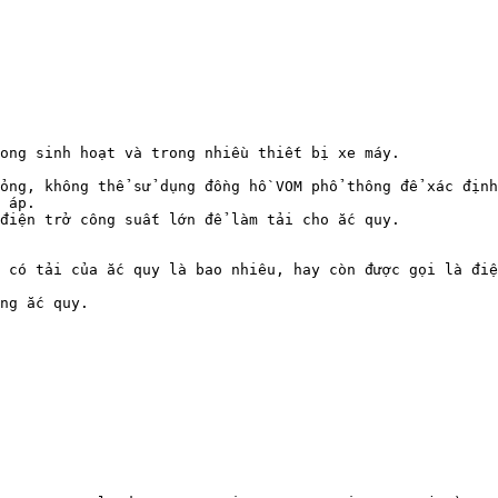
ong sinh hoạt và trong nhiều thiết bị xe máy.

ỏng, không thể sử dụng đồng hồ VOM phổ thông để xác định
 áp.

điện trở công suất lớn để làm tải cho ắc quy.

 có tải của ắc quy là bao nhiêu, hay còn được gọi là điệ
ng ắc quy.
