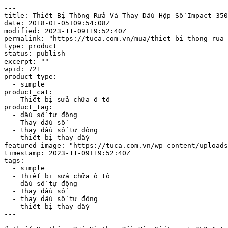
---

title: Thiết Bị Thông Rửa Và Thay Dầu Hộp Số Impact 350
date: 2018-01-05T09:54:08Z

modified: 2023-11-09T19:52:40Z

permalink: "https://tuca.com.vn/mua/thiet-bi-thong-rua-
type: product

status: publish

excerpt: ""

wpid: 721

product_type:

  - simple

product_cat:

  - Thiết bị sửa chữa ô tô

product_tag:

  - dầu số tự động

  - Thay dầu số

  - thay dầu số tự động

  - thiết bị thay dầy

featured_image: "https://tuca.com.vn/wp-content/uploads
timestamp: 2023-11-09T19:52:40Z

tags:

  - simple

  - Thiết bị sửa chữa ô tô

  - dầu số tự động

  - Thay dầu số

  - thay dầu số tự động

  - thiết bị thay dầy

---
