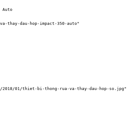
 Auto

va-thay-dau-hop-impact-350-auto"

/2018/01/thiet-bi-thong-rua-va-thay-dau-hop-so.jpg"
