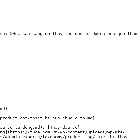
chỉ 50cc sẵn sàng để thay thế dầu từ đường ống que thăm 
md)

product_cat/thiet-bi-sua-chua-o-to.md)

au-so-tu-dong.md), [Thay dầu số]
ng](https://tuca.com.vn/wp-content/uploads/wp-mfa-
ds/wp-mfa-exports/taxonomy/product_tag/thiet-bi-thay-