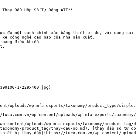
 Thay Dầu Hộp Số Tự Động ATF**

ợc đo một cách chính xác bằng thiết bị đo, với dung sai 
 xe công nghệ cao nào của nhà sản xuất.

 bảng điều khiển.

t.

399100-1-229x400.jpg)

ent/uploads/wp-mfa-exports/taxonomy/product_type/simple.
/tuca.com.vn/wp-content/uploads/wp-mfa-exports/taxonomy/
wp-content/uploads/wp-mfa-exports/taxonomy/product_tag/d
taxonomy/product_tag/thay-dau-so.md), [thay dầu số tự độ
thiết bị thay dầy](https://tuca.com.vn/wp-content/uploa