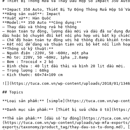
# Thiết Bị Thông Rửa Và Thay Dầu Hộp Số Impact 350 Auto

**Impact 350 Auto, Thiết Bị Tự Động Thông Rửa Hộp Số Và
**Hãng sản xuất**: Impact

**Xuất xứ**: Hàn Quốc

**Model:** 350 Auto **Công dụng:**

– Thay dầu và thông rửa hệ thống

– Hoàn toàn tự động, lượng dầu mới và dầu đã sử dụng đư
dầu hoặc bộ chuyển đổi kết nối phù hợp với bất kỳ chiếc
– Chế độ hoàn toàn tự động với hệ thống điều khiển trên
– Kết nối dễ dàng và thuận tiện với bộ kết nối linh hoạ
**Thông số kỹ thuật:**

– Nguồn điện :220V, 50 ~60Hz, một pha

– Mô tơ: 220V, 50 ~60Hz, 1pha ,2.0amp

– Bơm : Trocoid × 2 bộ

– Bình chứa : 40 lit dầu thải và bình 20 lit dầu mới.

– Trọng lượng : 68kg

– Kích thước: 60×74×109 cm

![](https://tuca.com.vn/wp-content/uploads/2018/01/1346
## Topics

**Loại sản phẩm:** [simple](https://tuca.com.vn/wp-cont
**Danh mục sản phẩm:** [Thiết bị sửa chữa ô tô](https:/
**Thẻ sản phẩm:** [dầu số tự động](https://tuca.com.vn/
(https://tuca.com.vn/wp-content/uploads/wp-mfa-exports/
exports/taxonomy/product_tag/thay-dau-so-tu-dong.md), [