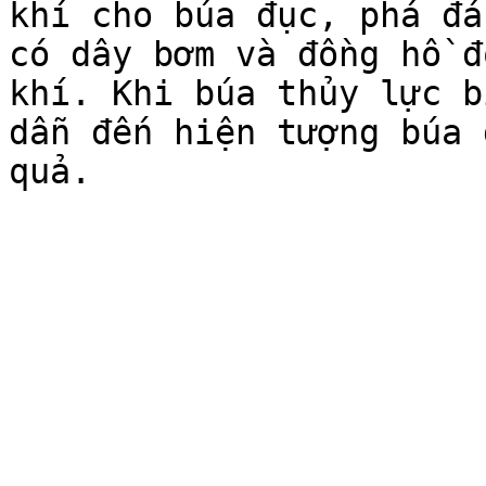
khí cho búa đục, phá đá
có dây bơm và đồng hồ đ
khí. Khi búa thủy lực b
dẫn đến hiện tượng búa 