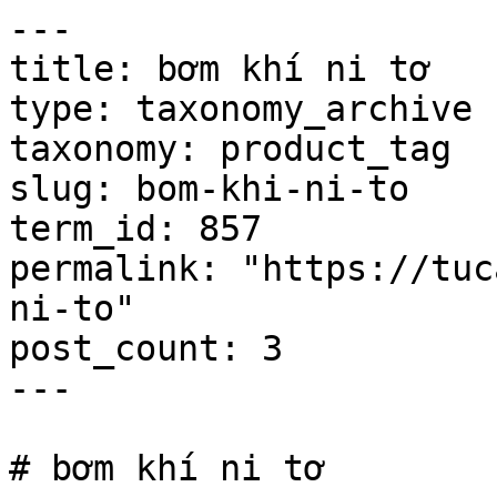
---

title: bơm khí ni tơ

type: taxonomy_archive

taxonomy: product_tag

slug: bom-khi-ni-to

term_id: 857

permalink: "https://tuc
ni-to"

post_count: 3

---

# bơm khí ni tơ
