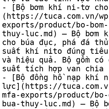
- [Bộ bơm khí ni-tơ cho
(https://tuca.com.vn/wp
exports/product/bo-bom-
thuy-luc.md) — Bộ bơm k
cho búa đục, phá đá thủ
suất khí nito đúng tiêu
và hiệu quả. Bộ gồm có 
suất tích hợp van chia k
- [Bộ đồng hồ nạp khí n
lực](https://tuca.com.v
mfa-exports/product/bo-
bua-thuy-luc.md) — Bộ b