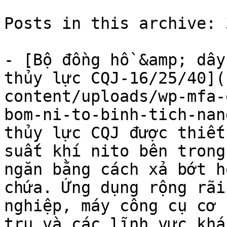
Posts in this archive: 3
- [Bộ đồng hồ &amp; dây
thủy lực CQJ-16/25/40](
content/uploads/wp-mfa-
bom-ni-to-binh-tich-nan
thủy lực CQJ được thiết
suất khí nito bên trong
ngăn bằng cách xả bớt h
chứa. Ứng dụng rộng rãi
nghiệp, máy công cụ cơ 
trụ và các lĩnh vực khác