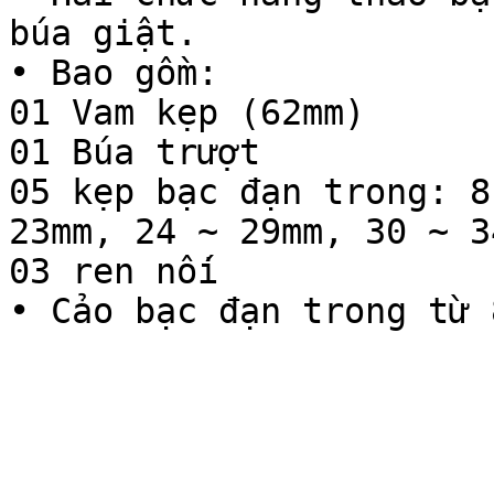
búa giật.

• Bao gồm:

01 Vam kẹp (62mm)

01 Búa trượt

05 kẹp bạc đạn trong: 8
23mm, 24 ~ 29mm, 30 ~ 34
03 ren nối
