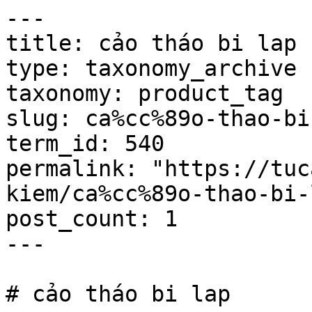
---

title: cảo tháo bi lap

type: taxonomy_archive

taxonomy: product_tag

slug: ca%cc%89o-thao-bi-
term_id: 540

permalink: "https://tuc
kiem/ca%cc%89o-thao-bi-l
post_count: 1

---

# cảo tháo bi lap
