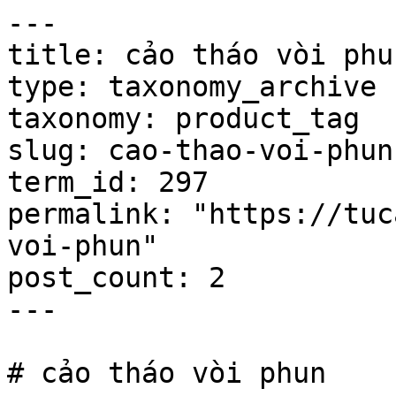
---

title: cảo tháo vòi phun
type: taxonomy_archive

taxonomy: product_tag

slug: cao-thao-voi-phun

term_id: 297

permalink: "https://tuc
voi-phun"

post_count: 2

---

# cảo tháo vòi phun
