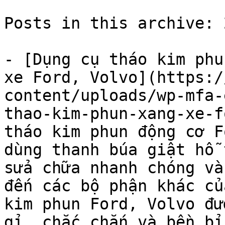
Posts in this archive: 2
- [Dụng cụ tháo kim phu
xe Ford, Volvo](https:/
content/uploads/wp-mfa-
thao-kim-phun-xang-xe-f
tháo kim phun động cơ F
dùng thanh búa giật hỗ 
sửa chữa nhanh chóng và
đến các bộ phận khác củ
kim phun Ford, Volvo đư
gỉ, chắc chắn và bền bỉ