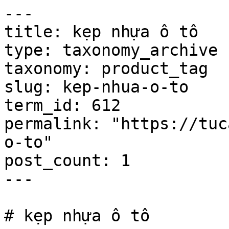
---

title: kẹp nhựa ô tô

type: taxonomy_archive

taxonomy: product_tag

slug: kep-nhua-o-to

term_id: 612

permalink: "https://tuc
o-to"

post_count: 1

---

# kẹp nhựa ô tô
