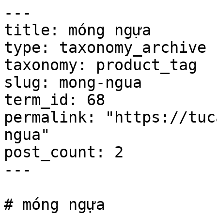
---

title: móng ngựa

type: taxonomy_archive

taxonomy: product_tag

slug: mong-ngua

term_id: 68

permalink: "https://tuc
ngua"

post_count: 2

---

# móng ngựa
