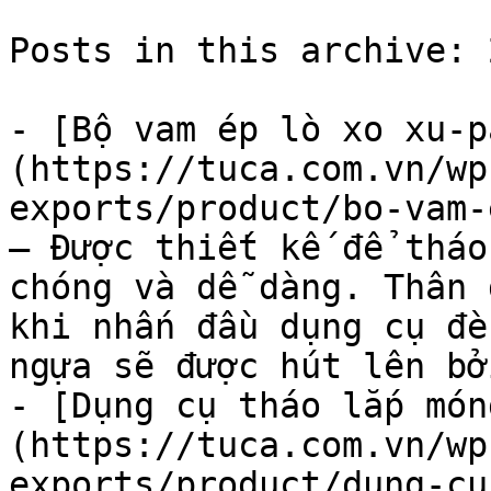
Posts in this archive: 2
- [Bộ vam ép lò xo xu-p
(https://tuca.com.vn/wp
exports/product/bo-vam-
— Được thiết kế để tháo
chóng và dễ dàng. Thân 
khi nhấn đầu dụng cụ đè
ngựa sẽ được hút lên bở
- [Dụng cụ tháo lắp món
(https://tuca.com.vn/wp
exports/product/dung-cu