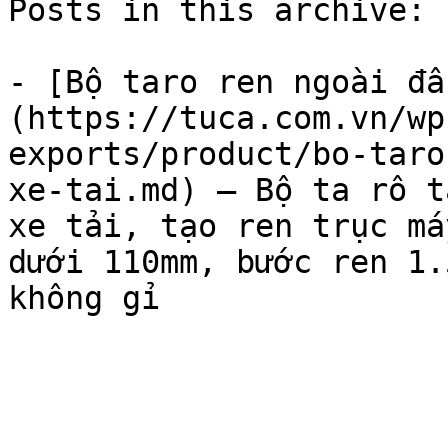
Posts in this archive: 1
- [Bộ taro ren ngoài đầ
(https://tuca.com.vn/wp
exports/product/bo-taro
xe-tai.md) — Bộ ta rô t
xe tải, tạo ren trục má
dưới 110mm, bước ren 1.