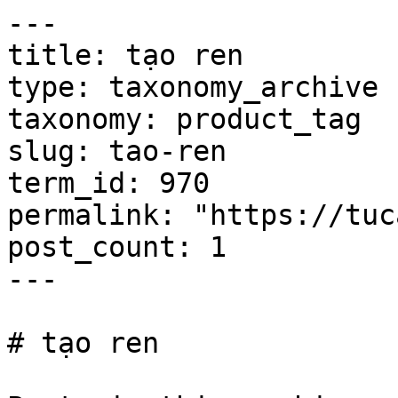
---

title: tạo ren

type: taxonomy_archive

taxonomy: product_tag

slug: tao-ren

term_id: 970

permalink: "https://tuc
post_count: 1

---

# tạo ren
