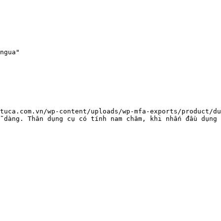
ngua"

tuca.com.vn/wp-content/uploads/wp-mfa-exports/product/du
 dàng. Thân dụng cụ có tính nam châm, khi nhấn đầu dụng 