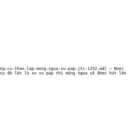
ng-cu-thao-lap-mong-ngua-xu-pap-jtc-1252.md) — Được 
cụ đè lên lò xo xu páp thì móng ngựa sẽ được hút lên 