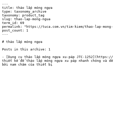
---

title: tháo lắp móng ngựa

type: taxonomy_archive

taxonomy: product_tag

slug: thao-lap-mong-ngua

term_id: 69

permalink: "https://tuca.com.vn/tim-kiem/thao-lap-mong-
post_count: 1

---

# tháo lắp móng ngựa

Posts in this archive: 1

- [Dụng cụ tháo lắp móng ngựa xu-páp JTC-1252](https://
thiết kế để tháo lắp móng ngựa xu páp nhanh chóng và dễ