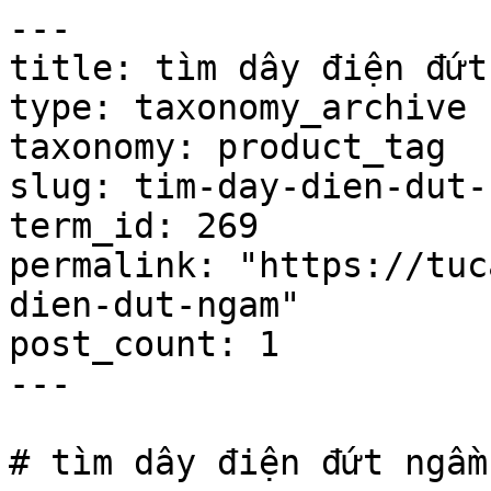
---

title: tìm dây điện đứt
type: taxonomy_archive

taxonomy: product_tag

slug: tim-day-dien-dut-n
term_id: 269

permalink: "https://tuc
dien-dut-ngam"

post_count: 1

---

# tìm dây điện đứt ngầm
