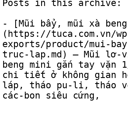
Posts in this archive: 1
- [Mũi bẩy, mũi xà beng
(https://tuca.com.vn/wp
exports/product/mui-bay
truc-lap.md) — Mũi lơ-v
beng mini gắn tay vặn 1
chi tiết ở không gian h
láp, tháo pu-li, tháo v