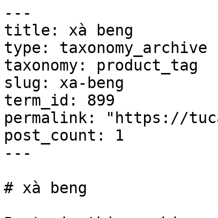
---

title: xà beng

type: taxonomy_archive

taxonomy: product_tag

slug: xa-beng

term_id: 899

permalink: "https://tuc
post_count: 1

---

# xà beng
