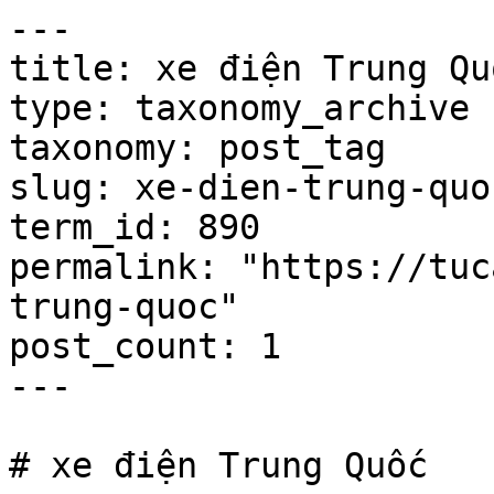
---

title: xe điện Trung Quố
type: taxonomy_archive

taxonomy: post_tag

slug: xe-dien-trung-quoc
term_id: 890

permalink: "https://tuc
trung-quoc"

post_count: 1

---

# xe điện Trung Quốc
