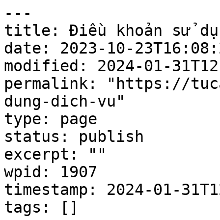
---

title: Điều khoản sử dụ
date: 2023-10-23T16:08:2
modified: 2024-01-31T12
permalink: "https://tuc
dung-dich-vu"

type: page

status: publish

excerpt: ""

wpid: 1907

timestamp: 2024-01-31T1
tags: []
