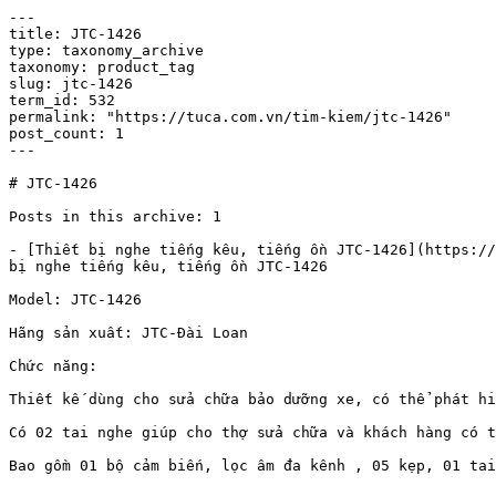
---

title: JTC-1426

type: taxonomy_archive

taxonomy: product_tag

slug: jtc-1426

term_id: 532

permalink: "https://tuca.com.vn/tim-kiem/jtc-1426"

post_count: 1

---

# JTC-1426

Posts in this archive: 1

- [Thiết bị nghe tiếng kêu, tiếng ồn JTC-1426](https
bị nghe tiếng kêu, tiếng ồn JTC-1426

Model: JTC-1426

Hãng sản xuất: JTC-Đài Loan

Chức năng:

Thiết kế dùng cho sửa chữa bảo dưỡng xe, có thể phát hi
Có 02 tai nghe giúp cho thợ sửa chữa và khách hàng có t