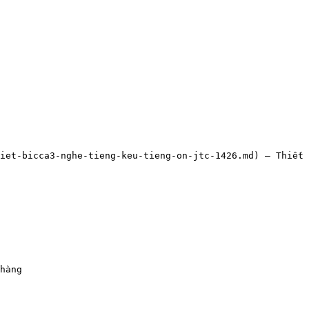
hiet-bicca3-nghe-tieng-keu-tieng-on-jtc-1426.md) — Thiết 
hàng
