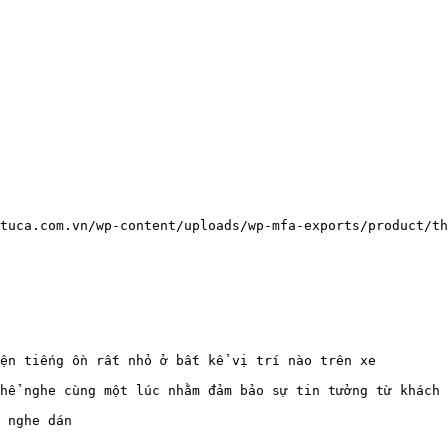
://tuca.com.vn/wp-content/uploads/wp-mfa-exports/product/t
ện tiếng ồn rất nhỏ ở bất kể vị trí nào trên xe

hể nghe cùng một lúc nhằm đảm bảo sự tin tưởng từ khách 