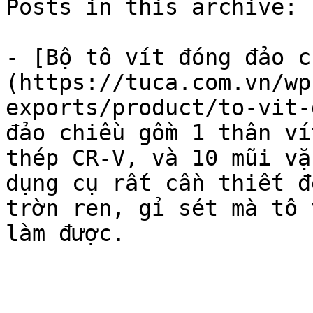
Posts in this archive: 1
- [Bộ tô vít đóng đảo c
(https://tuca.com.vn/wp
exports/product/to-vit-
đảo chiều gồm 1 thân ví
thép CR-V, và 10 mũi vặ
dụng cụ rất cần thiết đ
trờn ren, gỉ sét mà tô 