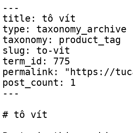
---

title: tô vít

type: taxonomy_archive

taxonomy: product_tag

slug: to-vit

term_id: 775

permalink: "https://tuc
post_count: 1

---

# tô vít
