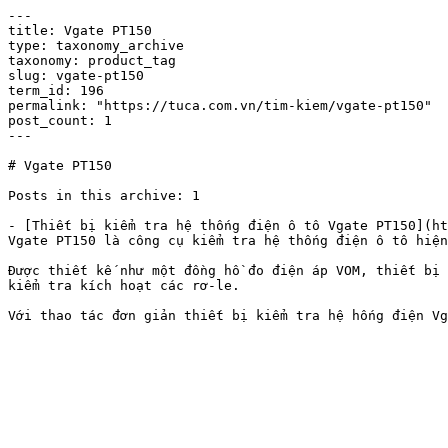
---

title: Vgate PT150

type: taxonomy_archive

taxonomy: product_tag

slug: vgate-pt150

term_id: 196

permalink: "https://tuca.com.vn/tim-kiem/vgate-pt150"

post_count: 1

---

# Vgate PT150

Posts in this archive: 1

- [Thiết bị kiểm tra hệ thống điện ô tô Vgate PT150](ht
Vgate PT150 là công cụ kiểm tra hệ thống điện ô tô hiện
Được thiết kế như một đồng hồ đo điện áp VOM, thiết bị 
kiểm tra kích hoạt các rơ-le.
