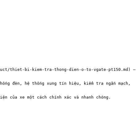
uct/thiet-bi-kiem-tra-thong-dien-o-to-vgate-pt150.md) — 
hống đèn, hệ thống xung tín hiệu, kiểm tra ngắn mạch, 