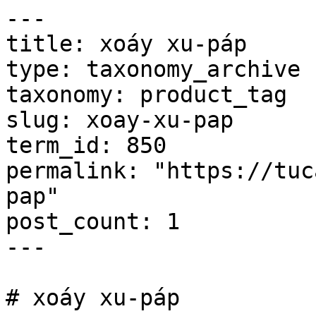
---

title: xoáy xu-páp

type: taxonomy_archive

taxonomy: product_tag

slug: xoay-xu-pap

term_id: 850

permalink: "https://tuc
pap"

post_count: 1

---

# xoáy xu-páp
