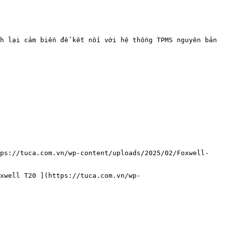
h lại cảm biến để kết nối với hệ thống TPMS nguyên bản 
tps://tuca.com.vn/wp-content/uploads/2025/02/Foxwell-
xwell T20 ](https://tuca.com.vn/wp-