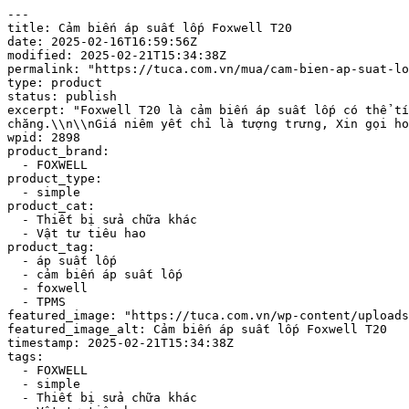
---

title: Cảm biến áp suất lốp Foxwell T20

date: 2025-02-16T16:59:56Z

modified: 2025-02-21T15:34:38Z

permalink: "https://tuca.com.vn/mua/cam-bien-ap-suat-lo
type: product

status: publish

excerpt: "Foxwell T20 là cảm biến áp suất lốp có thể tí
chăng.\\n\\nGiá niêm yết chỉ là tượng trưng, Xin gọi ho
wpid: 2898

product_brand:

  - FOXWELL

product_type:

  - simple

product_cat:

  - Thiết bị sửa chữa khác

  - Vật tư tiêu hao

product_tag:

  - áp suất lốp

  - cảm biến áp suất lốp

  - foxwell

  - TPMS

featured_image: "https://tuca.com.vn/wp-content/uploads
featured_image_alt: Cảm biến áp suất lốp Foxwell T20

timestamp: 2025-02-21T15:34:38Z

tags:

  - FOXWELL

  - simple

  - Thiết bị sửa chữa khác
