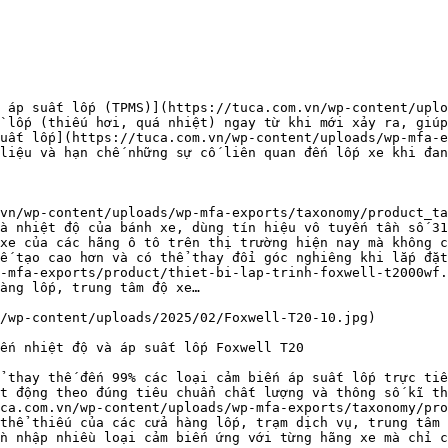
 áp suất lốp (TPMS)](https://tuca.com.vn/wp-content/uplo
 lốp (thiếu hơi, quá nhiệt) ngay từ khi mới xảy ra, giúp
uất lốp](https://tuca.com.vn/wp-content/uploads/wp-mfa-e
liệu và hạn chế những sự cố liên quan đến lốp xe khi đan
vn/wp-content/uploads/wp-mfa-exports/taxonomy/product_ta
à nhiệt độ của bánh xe, dùng tín hiệu vô tuyến tần số 31
xe của các hãng ô tô trên thị trường hiện nay mà không c
ế tạo cao hơn và có thể thay đổi góc nghiêng khi lắp đặt
-mfa-exports/product/thiet-bi-lap-trinh-foxwell-t2000wf.
àng lốp, trung tâm độ xe…

/wp-content/uploads/2025/02/Foxwell-T20-10.jpg)

ến nhiệt độ và áp suất lốp Foxwell T20

 thay thế đến 99% các loại cảm biến áp suất lốp trực tiế
t động theo đúng tiêu chuẩn chất lượng và thông số kĩ th
ca.com.vn/wp-content/uploads/wp-mfa-exports/taxonomy/pro
thể thiếu của các cửa hàng lốp, trạm dịch vụ, trung tâm 
n nhập nhiều loại cảm biến ứng với từng hãng xe mà chỉ c