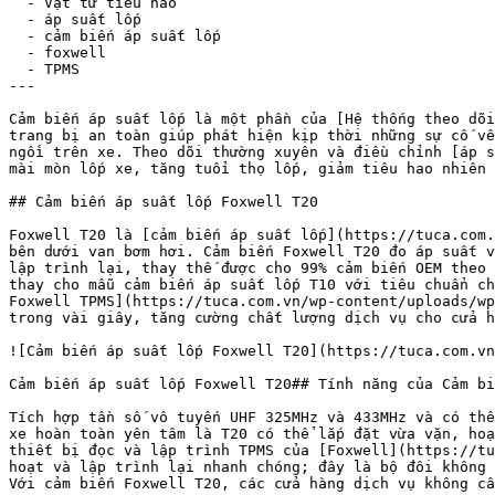
  - Vật tư tiêu hao

  - áp suất lốp

  - cảm biến áp suất lốp

  - foxwell

  - TPMS

---

Cảm biến áp suất lốp là một phần của [Hệ thống theo dõi
trang bị an toàn giúp phát hiện kịp thời những sự cố về
ngồi trên xe. Theo dõi thường xuyên và điều chỉnh [áp s
mài mòn lốp xe, tăng tuổi thọ lốp, giảm tiêu hao nhiên 
## Cảm biến áp suất lốp Foxwell T20

Foxwell T20 là [cảm biến áp suất lốp](https://tuca.com.
bên dưới van bơm hơi. Cảm biến Foxwell T20 đo áp suất v
lập trình lại, thay thế được cho 99% cảm biến OEM theo 
thay cho mẫu cảm biến áp suất lốp T10 với tiêu chuẩn ch
Foxwell TPMS](https://tuca.com.vn/wp-content/uploads/wp
trong vài giây, tăng cường chất lượng dịch vụ cho cửa h
![Cảm biến áp suất lốp Foxwell T20](https://tuca.com.vn
Cảm biến áp suất lốp Foxwell T20## Tính năng của Cảm bi
Tích hợp tần số vô tuyến UHF 325MHz và 433MHz và có thể
xe hoàn toàn yên tâm là T20 có thể lắp đặt vừa vặn, hoạ
thiết bị đọc và lập trình TPMS của [Foxwell](https://tu
hoạt và lập trình lại nhanh chóng; đây là bộ đôi không 
Với cảm biến Foxwell T20, các cửa hàng dịch vụ không cầ