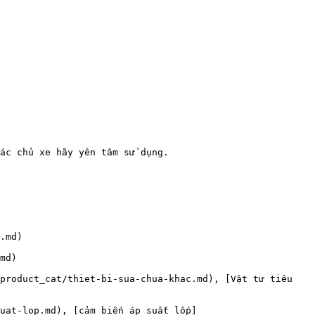
ác chủ xe hãy yên tâm sử dụng.

.md)

md)

product_cat/thiet-bi-sua-chua-khac.md), [Vật tư tiêu 
uat-lop.md), [cảm biến áp suất lốp]