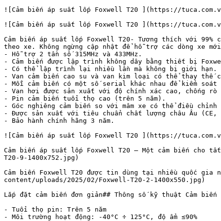
![Cảm biến áp suất lốp Foxwell T20 ](https://tuca.com.v
![Cảm biến áp suất lốp Foxwell T20 ](https://tuca.com.v
Cảm biến áp suất lốp Foxwell T20- Tương thích với 99% c
theo xe. Không ngừng cập nhật để hỗ trợ các dòng xe mới
- Hỗ trợ 2 tần số 315MHz và 433MHz.

- Cảm biến được lập trình không dây bằng thiết bị Foxwe
- Có thể lập trình lại nhiều lần mà không bị giới hạn.

- Van cảm biến cao su và van kim loại có thể thay thế c
- Mỗi cảm biến có một số serial khác nhau để kiểm soát 
- Van hơi được sản xuất với độ chính xác cao, chống rò 
- Pin cảm biến tuổi thọ cao (trên 5 năm).

- Góc nghiêng cảm biến so với mâm xe có thể điều chỉnh 
- Được sản xuất với tiêu chuẩn chất lượng châu Âu (CE, 
- Bảo hành chính hãng 3 năm.

![Cảm biến áp suất lốp Foxwell T20 ](https://tuca.com.v
Cảm biến áp suất lốp Foxwell T20 – Một cảm biến cho tất
T20-9-1400x752.jpg)

Cảm biến Foxwell T20 được tin dùng tại nhiều quốc gia n
content/uploads/2025/02/Foxwell-T20-2-1400x550.jpg)

Lắp đặt cảm biến đơn giản## Thông số kỹ thuật Cảm biến 
- Tuổi thọ pin: Trên 5 năm

- Môi trường hoạt động: -40°C ÷ 125°C, độ ẩm ≤90%
