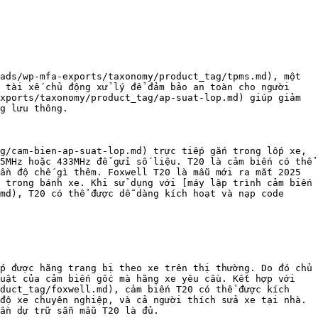
ads/wp-mfa-exports/taxonomy/product_tag/tpms.md), một 
 tài xế chủ động xử lý để đảm bảo an toàn cho người 
xports/taxonomy/product_tag/ap-suat-lop.md) giúp giảm 
g lưu thông.

g/cam-bien-ap-suat-lop.md) trực tiếp gắn trong lốp xe, 
5MHz hoặc 433MHz để gửi số liệu. T20 là cảm biến có thể 
ần độ chế gì thêm. Foxwell T20 là mẫu mới ra mắt 2025 
 trong bánh xe. Khi sử dụng với [máy lập trình cảm biến 
md), T20 có thể được dễ dàng kích hoạt và nạp code 
p được hãng trang bị theo xe trên thị thường. Do đó chủ 
uật của cảm biến gốc mà hãng xe yêu cầu. Kết hợp với 
duct_tag/foxwell.md), cảm biến T20 có thể được kích 
độ xe chuyên nghiệp, và cả người thích sửa xe tại nhà. 
ần dự trữ sẵn mẫu T20 là đủ.
