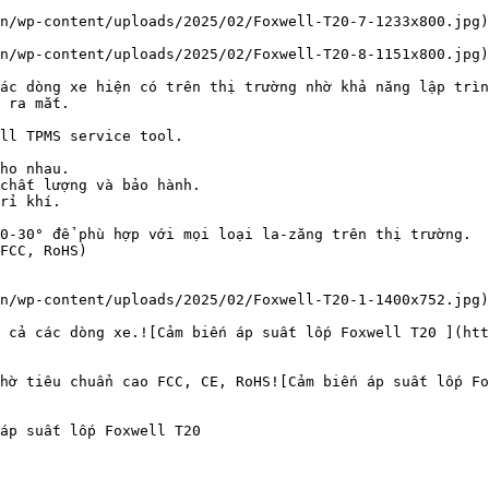
n/wp-content/uploads/2025/02/Foxwell-T20-7-1233x800.jpg)

n/wp-content/uploads/2025/02/Foxwell-T20-8-1151x800.jpg)

ác dòng xe hiện có trên thị trường nhờ khả năng lập trìn
 ra mắt.

ll TPMS service tool.

ho nhau.

chất lượng và bảo hành.

rỉ khí.

0-30° để phù hợp với mọi loại la-zăng trên thị trường.

FCC, RoHS)

n/wp-content/uploads/2025/02/Foxwell-T20-1-1400x752.jpg)

 cả các dòng xe.![Cảm biến áp suất lốp Foxwell T20 ](ht
hờ tiêu chuẩn cao FCC, CE, RoHS![Cảm biến áp suất lốp Fo
áp suất lốp Foxwell T20
