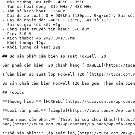
- Môi trường lưu trữ: -40°C ÷ 35°C

- Tần số hoạt động: 315 MHz / 433 MHz

- Tần số kích hoạt: 125KHz

- Dải đo áp suất: 0 ÷ 900kPa (130psi, 9kg/cm2), Sai số:
- Dải đo nhiệt độ: -40°C ÷ 125°C, Sai số ±1°C

- Sai số gia tốc kế: ±1g

- Công suất truyền tín hiệu: 5-8 dBm

- Pin: 3.0 V

- Kích thước: 46.2×27.8×17.7mm

- Khối lượng: 12g.

- Khối lượng cả van: 22g

## Bộ sản phẩm Cảm biến áp suất Foxwell T20

Sản phẩm cảm biến T20 chính hãng [FOXWELL](https://tuca
![Cảm biến áp suất lốp Foxwell T20 ](https://tuca.com.v
Bộ sản phẩm Cảm biến Foxwell T20 bao gồm: Thân cảm biến
## Topics

**Thương hiệu:** [FOXWELL](https://tuca.com.vn/wp-conte
**Loại sản phẩm:** [simple](https://tuca.com.vn/wp-cont
**Danh mục sản phẩm:** [Thiết bị sửa chữa khác](https:/
hao](https://tuca.com.vn/wp-content/uploads/wp-mfa-expo
**Thẻ sản phẩm:** [áp suất lốp](https://tuca.com.vn/wp-