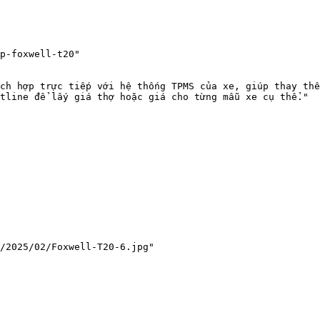
p-foxwell-t20"

ch hợp trực tiếp với hệ thống TPMS của xe, giúp thay thế
tline để lấy giá thợ hoặc giá cho từng mẫu xe cụ thể."

/2025/02/Foxwell-T20-6.jpg"
