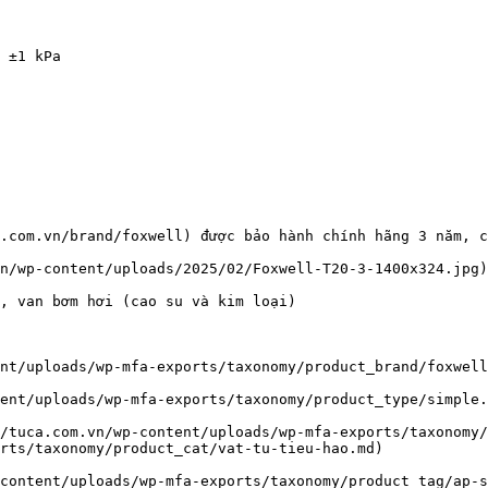
 ±1 kPa

.com.vn/brand/foxwell) được bảo hành chính hãng 3 năm, c
n/wp-content/uploads/2025/02/Foxwell-T20-3-1400x324.jpg)

, van bơm hơi (cao su và kim loại)

nt/uploads/wp-mfa-exports/taxonomy/product_brand/foxwell
ent/uploads/wp-mfa-exports/taxonomy/product_type/simple.
/tuca.com.vn/wp-content/uploads/wp-mfa-exports/taxonomy/
rts/taxonomy/product_cat/vat-tu-tieu-hao.md)

content/uploads/wp-mfa-exports/taxonomy/product_tag/ap-s