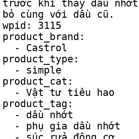
trước khi thay dầu nhớt
bỏ cùng với dầu cũ.

wpid: 3115

product_brand:

  - Castrol

product_type:

  - simple

product_cat:

  - Vật tư tiêu hao

product_tag:

  - dầu nhớt

  - phụ gia dầu nhớt

  - súc rửa động cơ
