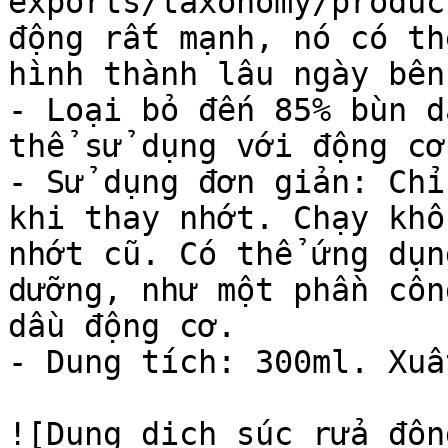
exports/taxonomy/produc
động rất mạnh, nó có th
hình thành lâu ngày bên
- Loại bỏ đến 85% bùn d
thể sử dụng với động cơ
- Sử dụng đơn giản: Chỉ
khi thay nhớt. Chạy khô
nhớt cũ. Có thể ứng dụn
dưỡng, như một phần côn
dầu động cơ.

- Dung tích: 300ml. Xuấ
![Dung dịch súc rửa độn