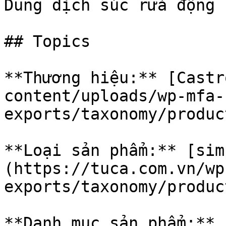
Dung dịch súc rửa động 
## Topics

**Thương hiệu:** [Castr
content/uploads/wp-mfa-
exports/taxonomy/produc
**Loại sản phẩm:** [sim
(https://tuca.com.vn/wp
exports/taxonomy/produc
**Danh mục sản phẩm:** 