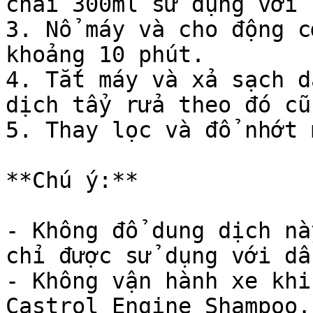
chai 300ml sử dụng với 
3. Nổ máy và cho động c
khoảng 10 phút.

4. Tắt máy và xả sạch d
dịch tẩy rửa theo đó cũ
5. Thay lọc và đổ nhớt 
**Chú ý:**

- Không đổ dung dịch nà
chỉ được sử dụng với dầ
- Không vận hành xe khi
Castrol Engine Shampoo.
