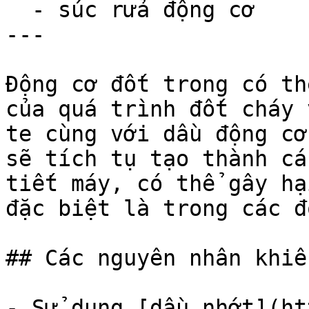
  - súc rửa động cơ

---

Động cơ đốt trong có th
của quá trình đốt cháy 
te cùng với dầu động cơ
sẽ tích tụ tạo thành cá
tiết máy, có thể gây hạ
đặc biệt là trong các đ
## Các nguyên nhân khiế
- Sử dụng [dầu nhớt](ht