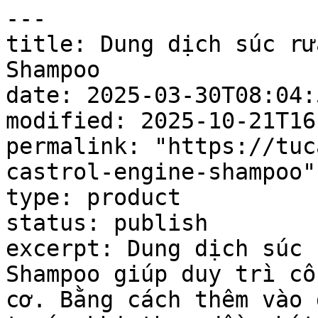
---

title: Dung dịch súc rử
Shampoo

date: 2025-03-30T08:04:5
modified: 2025-10-21T16
permalink: "https://tuc
castrol-engine-shampoo"

type: product

status: publish

excerpt: Dung dịch súc 
Shampoo giúp duy trì cô
cơ. Bằng cách thêm vào 