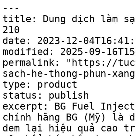
---

title: Dung dịch làm sạ
210

date: 2023-12-04T16:41:0
modified: 2025-09-16T15
permalink: "https://tuc
sach-he-thong-phun-xang
type: product

status: publish

excerpt: BG Fuel Inject
chính hãng BG (Mỹ) là d
đem lại hiệu quả cao tr