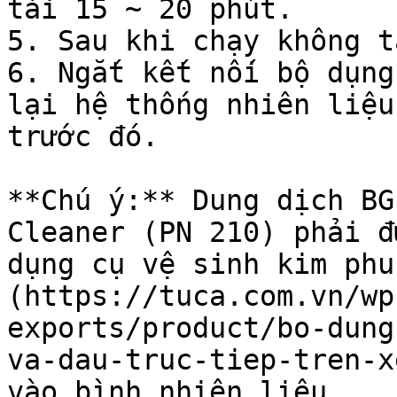
tải 15 ~ 20 phút.

5. Sau khi chạy không t
6. Ngắt kết nối bộ dụng
lại hệ thống nhiên liệu
trước đó.

**Chú ý:** Dung dịch BG
Cleaner (PN 210) phải đ
dụng cụ vệ sinh kim phu
(https://tuca.com.vn/wp
exports/product/bo-dung
va-dau-truc-tiep-tren-x
vào bình nhiên liệu.
