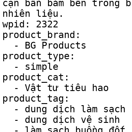
cặn bẩn bám bên trong b
nhiên liệu.

wpid: 2322

product_brand:

  - BG Products

product_type:

  - simple

product_cat:

  - Vật tư tiêu hao

product_tag:

  - dung dịch làm sạch kim phun

  - dung dịch vệ sinh

  - làm sạch buồng đốt
