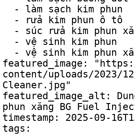
  - làm sạch kim phun

  - rửa kim phun ô tô

  - súc rửa kim phun xăng

  - vệ sinh kim phun

  - vệ sinh kim phun xăng

featured_image: "https:
content/uploads/2023/12
Cleaner.jpg"

featured_image_alt: Dun
phun xăng BG Fuel Injec
timestamp: 2025-09-16T1
tags:
