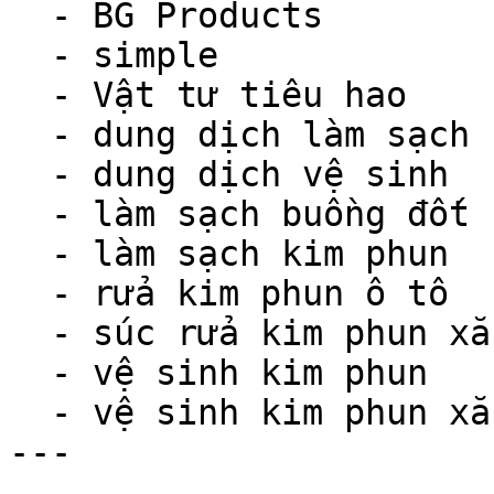
  - BG Products

  - simple

  - Vật tư tiêu hao

  - dung dịch làm sạch kim phun

  - dung dịch vệ sinh

  - làm sạch buồng đốt

  - làm sạch kim phun

  - rửa kim phun ô tô

  - súc rửa kim phun xăng

  - vệ sinh kim phun

  - vệ sinh kim phun xăng

---
