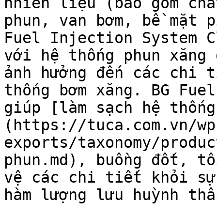
nhiên liệu (bao gồm chấ
phun, van bơm, bề mặt p
Fuel Injection System C
với hệ thống phun xăng 
ảnh hưởng đến các chi t
thống bơm xăng. BG Fuel
giúp [làm sạch hệ thống
(https://tuca.com.vn/wp
exports/taxonomy/produc
phun.md), buồng đốt, tố
vệ các chi tiết khỏi sự
hàm lượng lưu huỳnh thấp