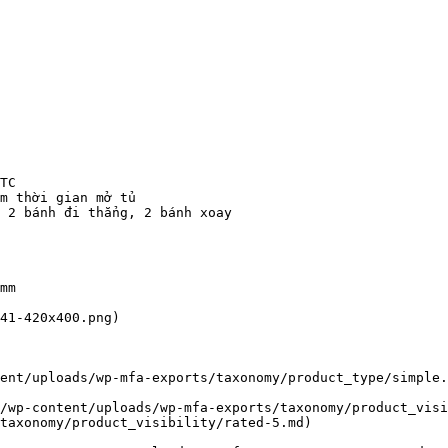
TC

m thời gian mở tủ

 2 bánh đi thẳng, 2 bánh xoay

mm

41-420x400.png)

ent/uploads/wp-mfa-exports/taxonomy/product_type/simple.
/wp-content/uploads/wp-mfa-exports/taxonomy/product_visi
taxonomy/product_visibility/rated-5.md)
