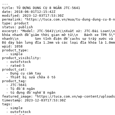
---

title: TỦ ĐỰNG DỤNG CỤ 8 NGĂN JTC-5641

date: 2018-06-01T12:15:42Z

modified: 2023-12-03T17:53:30Z

permalink: "https://tuca.com.vn/mua/tu-dung-dung-cu-8-n
type: product

status: publish

excerpt: "Model: JTC-5641\\n\\nXuất xứ: JTC-Đài Loan\\n\\n 	Được thiết kế phù hợp với tất cả các dòng dụng cụ K JTC\\n 	Tất cả các ngăn kéo đều c
khóa nhanh để giảm thời gian mở tủ\\n 	Bánh xe TPR 5\" x 2\" chịu trọng tải nặng, hạn chế lắc, 2 bánh đi thẳng, 2 bánh xoay\\n 	Ổ bi trượt để ngắt kết nối 
nhanh\\n 	Sơn tĩnh điện để cachs sự trầy xước và dung môi\\n 	Kim loại nặng được bố trí mỗi bên\\n 	Đầu tấm đệm 10mm và có thể đính kèm ở mâm cặp\\n 	
Độ dày bản lưng đĩa 1.2mm và các loại đĩa khóa là 1.0mm\\n 	Dung tích tủ đựng: 40kgs
wpid: 1058

product_type:

  - simple

product_visibility:

  - outofstock

  - rated-5

product_cat:

  - Dụng cụ cầm tay

  - Thiết bị sửa chữa ô tô

product_tag:

  - JTC-5641

  - Tủ đồ 8 ngăn

  - tủ đựng đồ nghề 8 ngăn

featured_image: "https://tuca.com.vn/wp-content/uploads
timestamp: 2023-12-03T17:53:30Z

tags:

  - simple

  - outofstock
