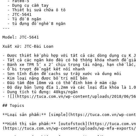
  - rated-5

  - Dụng cụ cầm tay

  - Thiết bị sửa chữa ô tô

  - JTC-5641

  - Tủ đồ 8 ngăn

  - tủ đựng đồ nghề 8 ngăn

---

Model: JTC-5641

Xuất xứ: JTC-Đài Loan

- Được thiết kế phù hợp với tất cả các dòng dụng cụ K J
- Tất cả các ngăn kéo đều có hệ thống khóa nhanh để giả
- Bánh xe TPR 5″ x 2″ chịu trọng tải nặng, hạn chế lắc,
- Ổ bi trượt để ngắt kết nối nhanh

- Sơn tĩnh điện để cachs sự trầy xước và dung môi

- Kim loại nặng được bố trí mỗi bên

- Đầu tấm đệm 10mm và có thể đính kèm ở mâm cặp

- Độ dày bản lưng đĩa 1.2mm và các loại đĩa khóa là 1.0
- Dung tích tủ đựng: 40kgs/ngăn

- ![](https://tuca.com.vn/wp-content/uploads/2018/06/56
## Topics

**Loại sản phẩm:** [simple](https://tuca.com.vn/wp-cont
**Hiển thị sản phẩm:** [outofstock](https://tuca.com.vn
(https://tuca.com.vn/wp-content/uploads/wp-mfa-exports/