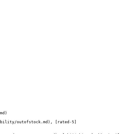
md)

bility/outofstock.md), [rated-5]