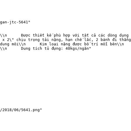
gan-jtc-5641"

ó hệ thống 
/ngăn"

/2018/06/5641.png"
