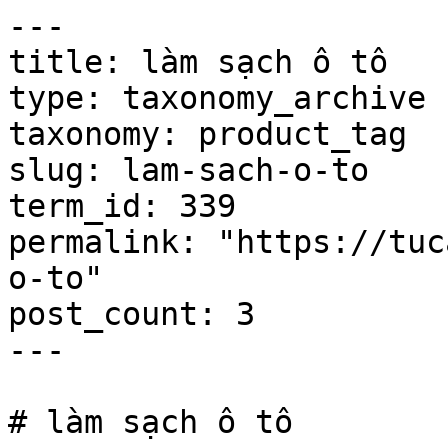
---

title: làm sạch ô tô

type: taxonomy_archive

taxonomy: product_tag

slug: lam-sach-o-to

term_id: 339

permalink: "https://tuc
o-to"

post_count: 3

---

# làm sạch ô tô
