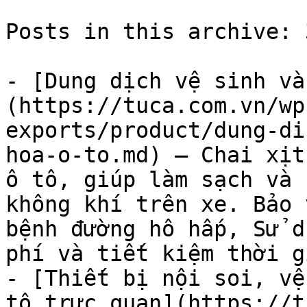
Posts in this archive: 3
- [Dung dịch vệ sinh và
(https://tuca.com.vn/wp
exports/product/dung-di
hoa-o-to.md) — Chai xịt
ô tô, giúp làm sạch và 
không khí trên xe. Bảo 
bệnh đường hô hấp, Sử d
phí và tiết kiệm thời gi
- [Thiết bị nội soi, vệ
tô trực quan](https://t