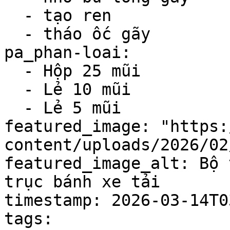
  - tạo ren

  - tháo ốc gãy

pa_phan-loai:

  - Hộp 25 mũi

  - Lẻ 10 mũi

  - Lẻ 5 mũi

featured_image: "https:
content/uploads/2026/02
featured_image_alt: Bộ 
trục bánh xe tải

timestamp: 2026-03-14T0
tags:
