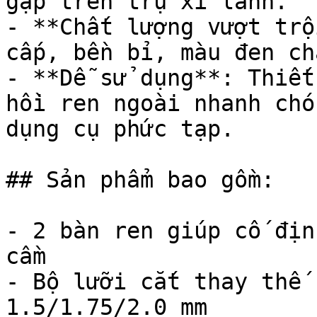
gặp trên trụ xi lanh.

- **Chất lượng vượt trộ
cấp, bền bỉ, màu đen ch
- **Dễ sử dụng**: Thiết
hồi ren ngoài nhanh chó
dụng cụ phức tạp.

## Sản phẩm bao gồm:

- 2 bàn ren giúp cố địn
cầm

- Bộ lưỡi cắt thay thế 
1.5/1.75/2.0 mm
