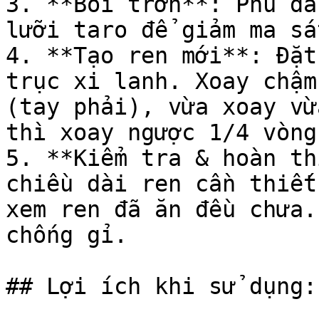
3. **Bôi trơn**: Phủ dầ
lưỡi taro để giảm ma sá
4. **Tạo ren mới**: Đặt
trục xi lanh. Xoay chậm
(tay phải), vừa xoay vừ
thì xoay ngược 1/4 vòng
5. **Kiểm tra & hoàn th
chiều dài ren cần thiết
xem ren đã ăn đều chưa.
chống gỉ.

## Lợi ích khi sử dụng:
