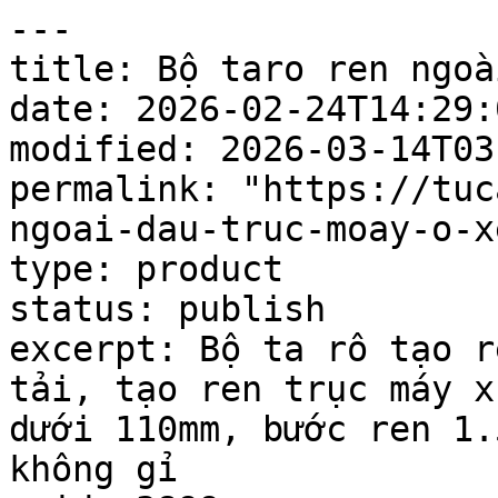
---

title: Bộ taro ren ngoà
date: 2026-02-24T14:29:0
modified: 2026-03-14T03
permalink: "https://tuc
ngoai-dau-truc-moay-o-x
type: product

status: publish

excerpt: Bộ ta rô tạo r
tải, tạo ren trục máy x
dưới 110mm, bước ren 1.
không gỉ
