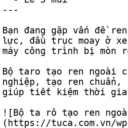
---

Bạn đang gặp vấn đề ren
lực, đầu trục moay ở xe
máy công trình bị mòn r
Bộ taro tạo ren ngoài c
nghiệp, tạo ren chuẩn, 
giúp tiết kiệm thời gia
![Bộ ta rô tạo ren ngoà
(https://tuca.com.vn/wp