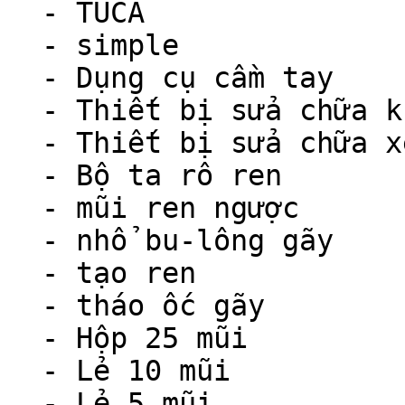
  - TUCA

  - simple

  - Dụng cụ cầm tay

  - Thiết bị sửa chữa khác

  - Thiết bị sửa chữa xe máy

  - Bộ ta rô ren

  - mũi ren ngược

  - nhổ bu-lông gãy

  - tạo ren

  - tháo ốc gãy

  - Hộp 25 mũi

  - Lẻ 10 mũi

  - Lẻ 5 mũi
