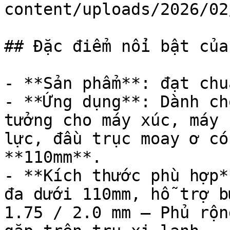
content/uploads/2026/02
## Đặc điểm nổi bật của
- **Sản phẩm**: đạt chu
- **Ứng dụng**: Dành ch
tưởng cho máy xúc, máy 
lực, đầu trục moay ơ có
**110mm**.

- **Kích thước phù hợp*
đa dưới 110mm, hỗ trợ b
1.75 / 2.0 mm – Phủ rộn