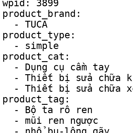
wpid: 3899

product_brand:

  - TUCA

product_type:

  - simple

product_cat:

  - Dụng cụ cầm tay

  - Thiết bị sửa chữa khác

  - Thiết bị sửa chữa xe máy

product_tag:

  - Bộ ta rô ren

  - mũi ren ngược

  - nhổ bu-lông gãy
