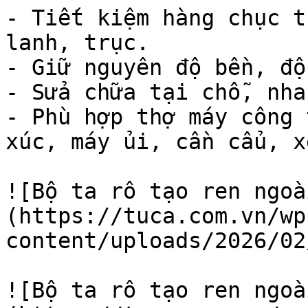
- Tiết kiệm hàng chục t
lanh, trục.

- Giữ nguyên độ bền, độ
- Sửa chữa tại chỗ, nha
- Phù hợp thợ máy công 
xúc, máy ủi, cần cẩu, x
![Bộ ta rô tạo ren ngoà
(https://tuca.com.vn/wp
content/uploads/2026/02
![Bộ ta rô tạo ren ngoà