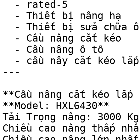
  - rated-5

  - Thiết bị nâng hạ

  - Thiết bị sửa chữa ô tô

  - Cầu nâng cắt kéo

  - Cầu nâng ô tô

  - cầu nây cắt kéo lắp nổi

---

**Cầu nâng cắt kéo lắp 
**Model: HXL6430**

Tải Trọng nâng: 3000 Kg

Chiều cao nâng thấp nhấ
Chiều cao nâng lớn nhất