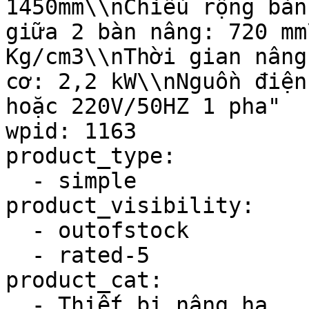
1450mm\\nChiều rộng bàn
giữa 2 bàn nâng: 720 mm
Kg/cm3\\nThời gian nâng
cơ: 2,2 kW\\nNguồn điện
hoặc 220V/50HZ 1 pha"

wpid: 1163

product_type:

  - simple

product_visibility:

  - outofstock

  - rated-5

product_cat:

  - Thiết bị nâng hạ
