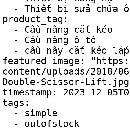
  - Thiết bị sửa chữa ô tô

product_tag:

  - Cầu nâng cắt kéo

  - Cầu nâng ô tô

  - cầu nây cắt kéo lắp nổi

featured_image: "https:
content/uploads/2018/06
Double-Scissor-Lift.jpg"
timestamp: 2023-12-05T0
tags:

  - simple

  - outofstock
