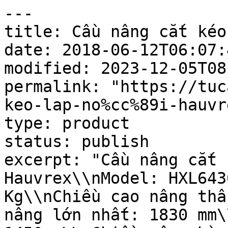
---

title: Cầu nâng cắt kéo
date: 2018-06-12T06:07:4
modified: 2023-12-05T08
permalink: "https://tuc
keo-lap-no%cc%89i-hauvre
type: product

status: publish

excerpt: "Cầu nâng cắt ke
Hauvrex\\nModel: HXL643
Kg\\nChiều cao nâng thấ
nâng lớn nhất: 1830 mm\