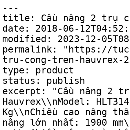
---

title: Cầu nâng 2 trụ c
date: 2018-06-12T04:52:0
modified: 2023-12-05T08
permalink: "https://tuc
tru-cong-tren-hauvrex-2"
type: product

status: publish

excerpt: "Cầu nâng 2 tr
Hauvrex\\nModel: HLT314
Kg\\nChiều cao nâng thấ
nâng lớn nhất: 1900 mm\