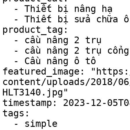
  - Thiết bị nâng hạ

  - Thiết bị sửa chữa ô tô

product_tag:

  - cầu nâng 2 trụ

  - cầu nâng 2 trụ cổng trên

  - Cầu nâng ô tô

featured_image: "https:
content/uploads/2018/06
HLT3140.jpg"

timestamp: 2023-12-05T0
tags:

  - simple
