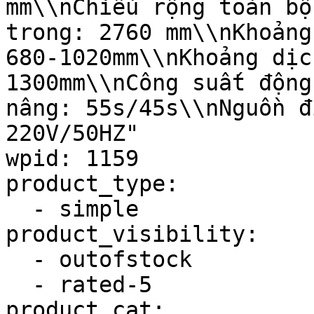
mm\\nChiều rộng toàn bộ
trong: 2760 mm\\nKhoảng
680-1020mm\\nKhoảng dịc
1300mm\\nCông suất động
nâng: 55s/45s\\nNguồn đ
220V/50HZ"

wpid: 1159

product_type:

  - simple

product_visibility:

  - outofstock

  - rated-5

product_cat:
