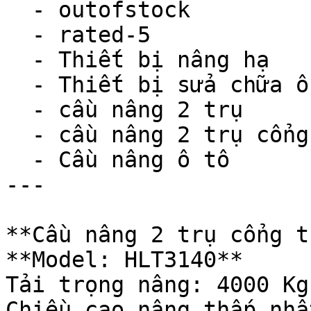
  - outofstock

  - rated-5

  - Thiết bị nâng hạ

  - Thiết bị sửa chữa ô tô

  - cầu nâng 2 trụ

  - cầu nâng 2 trụ cổng trên

  - Cầu nâng ô tô

---

**Cầu nâng 2 trụ cổng t
**Model: HLT3140**

Tải trọng nâng: 4000 Kg

Chiều cao nâng thấp nhấ