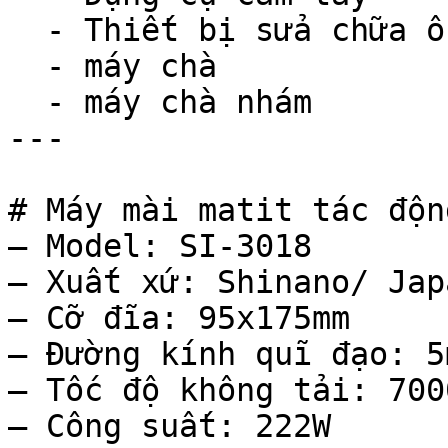
  - Thiết bị sửa chữa ô tô

  - máy chà

  - máy chà nhám

---

# Máy mài matit tác độn
– Model: SI-3018

– Xuất xứ: Shinano/ Japa
– Cỡ đĩa: 95x175mm

– Đường kính quĩ đạo: 5m
– Tốc độ không tải: 7000
– Công suất: 222W
