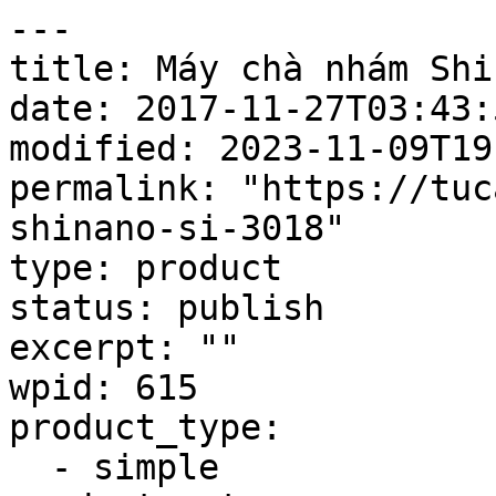
---

title: Máy chà nhám Shi
date: 2017-11-27T03:43:5
modified: 2023-11-09T19
permalink: "https://tuc
shinano-si-3018"

type: product

status: publish

excerpt: ""

wpid: 615

product_type:

  - simple
