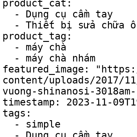
product_cat:

  - Dụng cụ cầm tay

  - Thiết bị sửa chữa ô tô

product_tag:

  - máy chà

  - máy chà nhám

featured_image: "https:
content/uploads/2017/11
vuong-shinanosi-3018am-
timestamp: 2023-11-09T1
tags:

  - simple

  - Dụng cụ cầm tay
