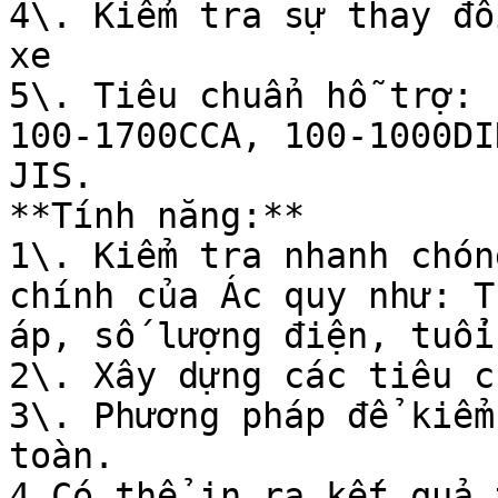
4\. Kiểm tra sự thay đổ
xe

5\. Tiêu chuẩn hỗ trợ:

100-1700CCA, 100-1000DI
JIS.

**Tính năng:**

1\. Kiểm tra nhanh chón
chính của Ác quy như: T
áp, số lượng điện, tuổi
2\. Xây dựng các tiêu c
3\. Phương pháp để kiểm
toàn.

4.Có thể in ra kết quả 