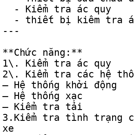
  - Kiểm tra ác quy

  - thiết bị kiêm tra ác quy ô tô

---

**Chức năng:**

1\. Kiểm tra ác quy

2\. Kiểm tra các hệ thốn
– Hệ thống khởi động

– Hệ thống xạc

– Kiểm tra tải

3.Kiểm tra tình trạng c
xe
