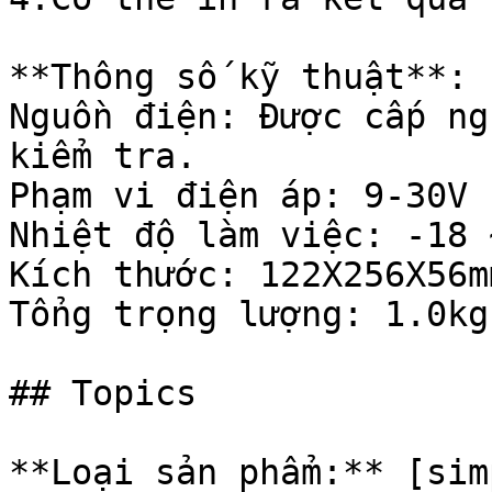
**Thông số kỹ thuật**:

Nguồn điện: Được cấp ng
kiểm tra.

Phạm vi điện áp: 9-30V (
Nhiệt độ làm việc: -18 
Kích thước: 122X256X56mm
Tổng trọng lượng: 1.0kg

## Topics

**Loại sản phẩm:** [sim