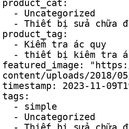
product_cat:

  - Uncategorized

  - Thiết bị sửa chữa điện, điều hòa

product_tag:

  - Kiểm tra ác quy

  - thiết bị kiêm tra ác quy ô tô

featured_image: "https:
content/uploads/2018/05
timestamp: 2023-11-09T1
tags:

  - simple

  - Uncategorized

  - Thiết bị sửa chữa điện, điều hòa
