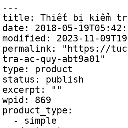
---

title: Thiết bị kiểm tr
date: 2018-05-19T05:42:2
modified: 2023-11-09T19
permalink: "https://tuc
tra-ac-quy-abt9a01"

type: product

status: publish

excerpt: ""

wpid: 869

product_type:

  - simple
