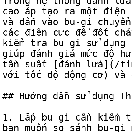
Trong hệ thống đánh lửa
cao áp tạo ra một điện 
và dẫn vào bu-gi chuyển
các điện cực để đốt chá
kiểm tra bu gi sử dụng 
giúp đánh giá mức độ hư
tần suất [đánh lửa](/ti
với tốc độ động cơ) và 
## Hướng dẫn sử dụng Th
1. Lắp bu-gi cần kiểm t
bạn muốn so sánh bu-gi 