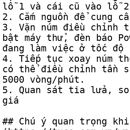
lỗ 1 và cái cũ vào lỗ 2

2. Cắm nguồn để cung cấ
3. Vặn núm điều chỉnh t
bật máy thử, đèn báo Po
đang làm việc ở tốc độ 
4. Tiếp tục xoay núm th
có thể điều chỉnh tần s
5000 vòng/phút.

5. Quan sát tia lửa, so
giá

## Chú ý quan trọng khi