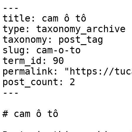
---

title: cam ô tô

type: taxonomy_archive

taxonomy: post_tag

slug: cam-o-to

term_id: 90

permalink: "https://tuc
post_count: 2

---

# cam ô tô
