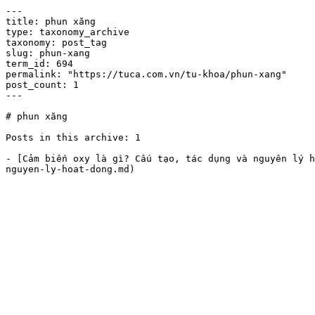
---

title: phun xăng

type: taxonomy_archive

taxonomy: post_tag

slug: phun-xang

term_id: 694

permalink: "https://tuca.com.vn/tu-khoa/phun-xang"

post_count: 1

---

# phun xăng

Posts in this archive: 1

- [Cảm biến oxy là gì? Cấu tạo, tác dụng và nguyên lý h