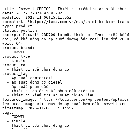
---

title: Foxwell CRD700 - Thiết bị kiểm tra áp suất phun 
date: 2017-12-07T09:08:28Z

modified: 2025-11-06T15:11:55Z

permalink: "https://tuca.com.vn/mua/thiet-bi-kiem-tra-a
type: product

status: publish

excerpt: Foxwell CRD700 là một thiết bị được thiết kế đ
đại, có khả năng đo áp suất đường ống rail lên đến 2000
wpid: 644

product_brand:

  - FOXWELL

product_type:

  - simple

product_cat:

  - Thiết bị sửa chữa động cơ

product_tag:

  - Áp suất commonrail

  - áp suất động cơ diesel

  - áp suất phun dầu

  - thiết bị đo áp suất phun dầu điện tử

  - Thiết bị kiểm tra áp suất nhiên liệu

featured_image: "https://tuca.com.vn/wp-content/uploads
featured_image_alt: Máy đo áp suất bơm dầu Foxwell CRD7
timestamp: 2025-11-06T15:11:55Z

tags:

  - FOXWELL

  - simple

  - Thiết bị sửa chữa động cơ
