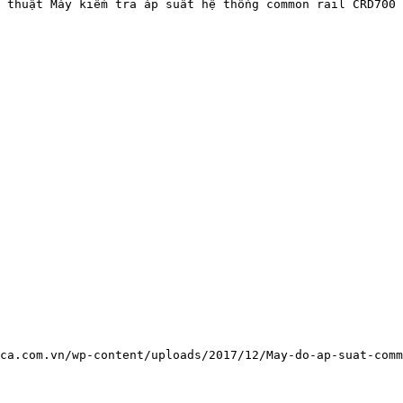
 thuật Máy kiểm tra áp suất hệ thống common rail CRD700

ca.com.vn/wp-content/uploads/2017/12/May-do-ap-suat-comm