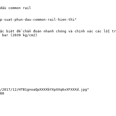
dầu common rail

p-suat-phun-dau-common-rail-hien-thi"

ặc biệt để chẩn đoán nhanh chóng và chính xác các lỗi tr
 bar (2039 kg/cm2)

/2017/12/HTB1gnoaQpXXXXbYXpXXq6xXFXXXd.jpg"

00
