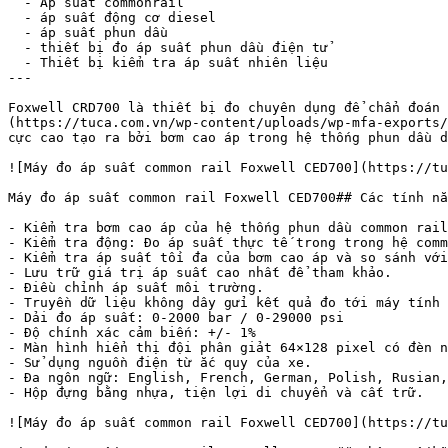
  - Áp suất commonrail

  - áp suất động cơ diesel

  - áp suất phun dầu

  - thiết bị đo áp suất phun dầu điện tử

  - Thiết bị kiểm tra áp suất nhiên liệu

---

Foxwell CRD700 là thiết bị đo chuyên dụng để chẩn đoán
(https://tuca.com.vn/wp-content/uploads/wp-mfa-exports/
cực cao tạo ra bởi bơm cao áp trong hệ thống phun dầu d
![Máy đo áp suất common rail Foxwell CED700](https://tu
Máy đo áp suất common rail Foxwell CED700## Các tính nă
- Kiểm tra bơm cao áp của hệ thống phun dầu common rail
- Kiểm tra động: Đo áp suất thực tế trong trong hệ comm
- Kiểm tra áp suất tối đa của bơm cao áp và so sánh với
- Lưu trữ giá trị áp suất cao nhất để tham khảo.

- Điều chỉnh áp suất môi trường.

- Truyền dữ liệu không dây gửi kết quả đo tới máy tính 
- Dải đo áp suất: 0-2000 bar / 0-29000 psi

- Độ chính xác cảm biến: +/- 1%

- Màn hình hiển thị đội phân giảt 64×128 pixel có đèn n
- Sử dụng nguồn điện từ ắc quy của xe.

- Đa ngôn ngữ: English, French, German, Polish, Rusian,
- Hộp đựng bằng nhựa, tiện lợi di chuyển và cất trữ.

![Máy đo áp suất common rail Foxwell CED700](https://tu