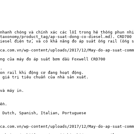
 nhanh chóng và chính xác các lỗi trong hệ thống phun nhi
taxonomy/product_tag/ap-suat-dong-co-diesel.md). CRD700 
iesel điện tử, và có khả năng đo áp suất ống rail (ống s
ca.com.vn/wp-content/uploads/2017/12/May-do-ap-suat-comm
ng của máy đo áp suất bơm dầu Foxwell CRD700

.

on rail khi động cơ đang hoạt động.

 giá trị tiêu chuẩn của nhà sản xuất.

và máy in.

ền.

 Dutch, Spanish, Italian, Portuguese

ca.com.vn/wp-content/uploads/2017/12/May-do-ap-suat-comm