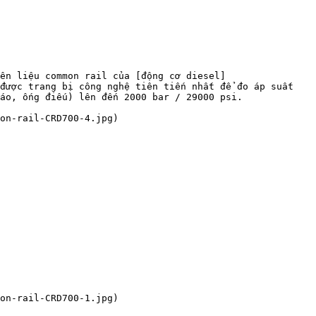
ên liệu common rail của [động cơ diesel]
được trang bị công nghệ tiên tiến nhất để đo áp suất 
áo, ống điếu) lên đến 2000 bar / 29000 psi.

on-rail-CRD700-4.jpg)

on-rail-CRD700-1.jpg)
