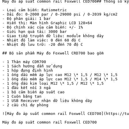
Máy đo áp suất common rail Foxwell CED700## Thông số kỹ
- Loại cảm biến: Ratiometric

- Dải đo: 0-2000 par / 0-29000 psi / 0-2039 kg/cm2

- Độ phân giải: 1 bar

- Hiển thị: Màn hình Graphic LCD 128×64

- Độ chính xác của cảm biến: +/- 1%

- Giới hạn quá tải: 3000 bar

- Giao tiếp truyền dữ liệu: module không dây

- Nhiệt độ làm việc: 0 đến 60 độ C

- Nhiệt độ lưu trữ: -20 đến 70 độ C

## Bộ sản phẩm Máy đo Foxwell CRD700 bao gồm

- 1 Thân máy CDR700

- 1 Sách hướng dẫn sử dụng

- 1 hộp đựng định hình

- 1 ống dầu mềm áp lực cao M12 \* 1,5 / M12 \* 1,5

- 1 ống dầu mềm áp lực cao M12 \* 1,5 / M14 \* 1,5

- 1 ống dầu kim loại M12 \* 1,5 / M12 \* 1,5

- 1 đầu kết nối 3 ngả

- 1 bộ cảm biến áp suất cao

- 1 Cuộn băng tan

- 1 USB Receiver nhận dữ liệu không dây

- 2 cầu chì dự phòng

![Máy đo áp suất common rail Foxwell CED700](https://tu
Máy đo áp suất common rail Foxwell CED700
